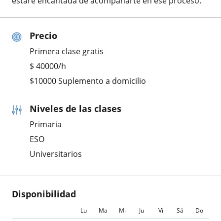
estaré encantada de acompañarte en ese proceso.
Precio
Primera clase gratis
$
40000
/h
$10000 Suplemento a domicilio
Niveles de las clases
Primaria
ESO
Universitarios
Disponibilidad
Lu
Ma
Mi
Ju
Vi
Sá
Do