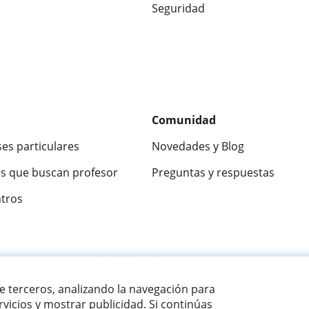
Seguridad
Comunidad
ses particulares
Novedades y Blog
s que buscan profesor
Preguntas y respuestas
ntros
ca
9,5/10
★★★★★
9,5/10
305915
opinion
de terceros, analizando la navegación para
vicios y mostrar publicidad. Si continúas