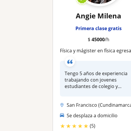
Angie Milena
Primera clase gratis
$
45000
/h
Física y mágister en física egresada de la UIS, da clases de física a estudiantes de secundaria, primaria y universitari
Tengo 5 años de experiencia
trabajando con jovenes
estudiantes de colegio y
universi...
San Francisco (Cundinamarca), Bucaramang
Se desplaza a domicilio
★
★
★
★
★
(5)