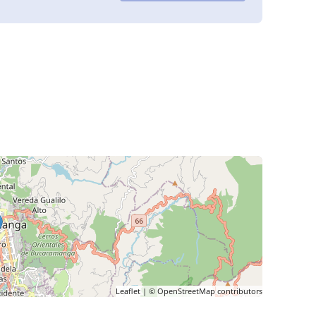
Leaflet
| ©
OpenStreetMap
contributors