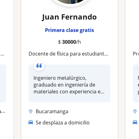
Juan Fernando
Primera clase gratis
$
30000
/h
a
Docente de física para estudiantes de bachillerato
Pr
Ingeniero metalúrgico,
graduado en ingeniería de
materiales con experiencia en
docen...
a
Bucaramanga
Se desplaza a domicilio