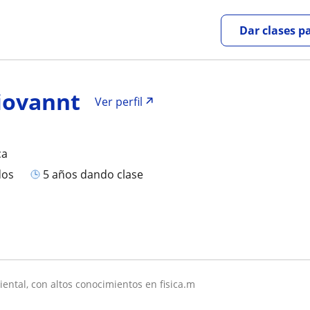
Dar clases p
iovannt
Ver perfil
ca
dos
5 años dando clase
ental, con altos conocimientos en fisica.m