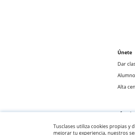
Únete
Dar cla
Alumno
Alta ce
Fantásti
Tusclases utiliza cookies propias y 
mejorar tu experiencia, nuestros ser
© 2007 - 2026 Tusclases.co