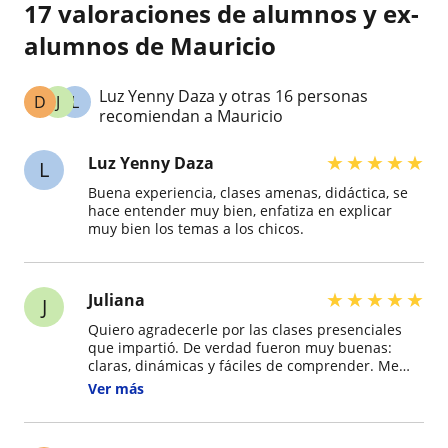
17 valoraciones de alumnos y ex-
alumnos de Mauricio
Luz Yenny Daza y otras 16 personas
D
J
L
recomiendan a Mauricio
★
★
★
★
★
Luz Yenny Daza
L
Buena experiencia, clases amenas, didáctica, se
hace entender muy bien, enfatiza en explicar
muy bien los temas a los chicos.
★
★
★
★
★
Juliana
J
Quiero agradecerle por las clases presenciales
que impartió. De verdad fueron muy buenas:
claras, dinámicas y fáciles de comprender. Me
gustó mucho la forma en que explicó los temas y
Ver más
cómo siempre estuvo dispuesto a resolver dudas.
Gracias a su manera de enseñar, pude aprender
y sentirme más segura con la materia.