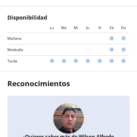
Disponibilidad
Lu
Ma
Mi
Ju
Vi
Sá
Do
Mañana
Mediodía
Tarde
Reconocimientos
¿Quieres saber más de Wilson Alfredo