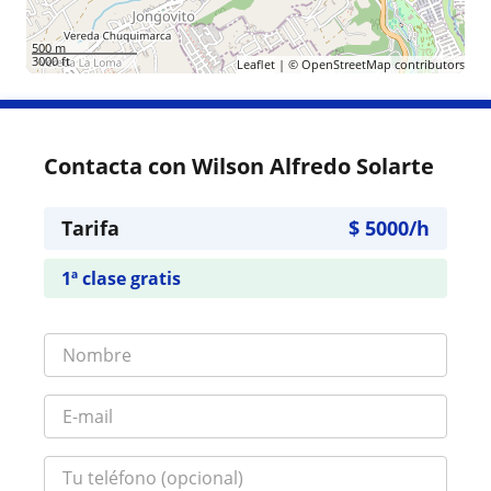
500 m
3000 ft
Leaflet
| ©
OpenStreetMap
contributors
Contacta con Wilson Alfredo Solarte
Tarifa
$
5000
/h
1ª clase gratis