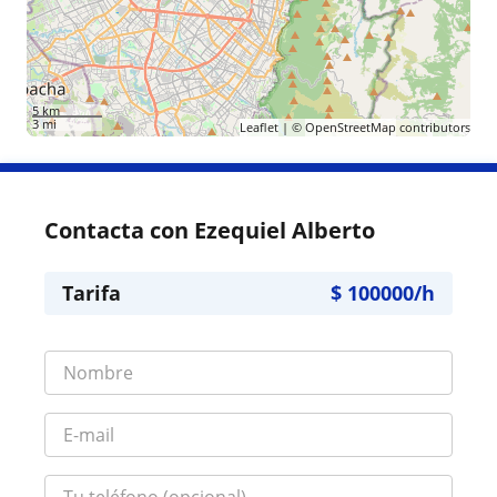
5 km
3 mi
Leaflet
| ©
OpenStreetMap
contributors
Contacta con Ezequiel Alberto
Tarifa
$
100000
/h