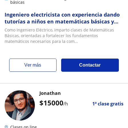
básicas
Ingeniero electricista con experiencia dando
tutorías a niños en matemáticas básicas y
fisicas
Como Ingeniero Eléctrico, imparto clases de Matemáticas
Básicas, orientadas a fortalecer los fundamentos
matemáticos necesarios para la com...
ver más
Contactar
Jonathan
$
15000
/h
1ª clase gratis
Clases on line