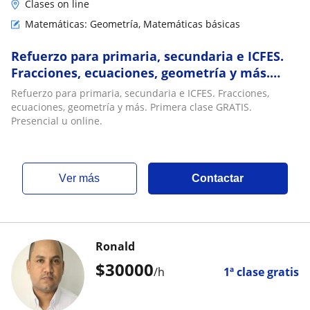
Clases on line
Matemáticas: Geometría, Matemáticas básicas
Refuerzo para primaria, secundaria e ICFES.
Fracciones, ecuaciones, geometría y más.
Primera clase GRATIS. Presencial u online
Refuerzo para primaria, secundaria e ICFES. Fracciones,
ecuaciones, geometría y más. Primera clase GRATIS.
Presencial u online.
ver más
Contactar
Ronald
$
30000
/h
1ª clase gratis