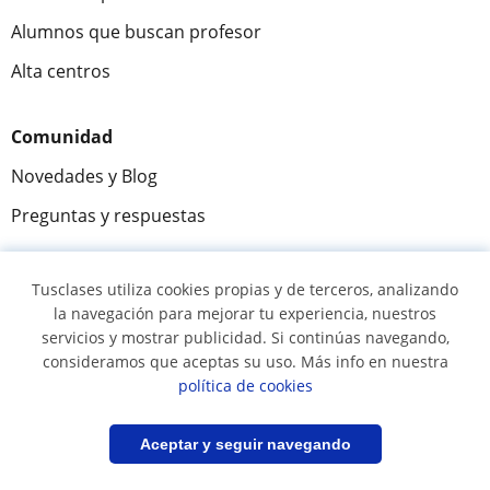
Alumnos que buscan profesor
Alta centros
Comunidad
Novedades y Blog
Preguntas y respuestas
Tusclases utiliza cookies propias y de terceros, analizando
Fantástica
★★★★★
9,5/10
la navegación para mejorar tu experiencia, nuestros
servicios y mostrar publicidad. Si continúas navegando,
305915
opiniones de alumnos
consideramos que aceptas su uso. Más info en nuestra
política de cookies
© 2007 - 2026 Tusclases.co
Filtrar
Guardar búsqueda
Aceptar y seguir navegando
Mapa web:
Profesores particulares