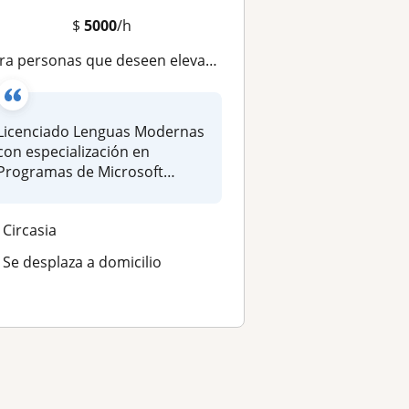
$
5000
/h
 personas que deseen elevar su nivel a C1 y C2 Traducción e Interpretación tanto del Inglés como del Hebreo
Licenciado Lenguas Modernas
con especialización en
Programas de Microsoft
(clases pr...
Circasia
Se desplaza a domicilio