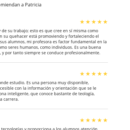
omiendan a Patricia
★
★
★
★
★
y de su trabajo; esto es que cree en sí misma como
n su quehacer está promoviendo y fortaleciendo el
de sus alumnos, mi profesora es factor fundamental en la
como seres humanos, como individuos. Es una buena
, y por tanto siempre se conduce profesionalmente.
★
★
★
★
★
donde estudio. Es una persona muy disponible,
esible con la información y orientación que se le
ona inteligente, que conoce bastante de teología,
a carrera.
★
★
★
★
★
s tecnologías y proporciona a los alumnos atención