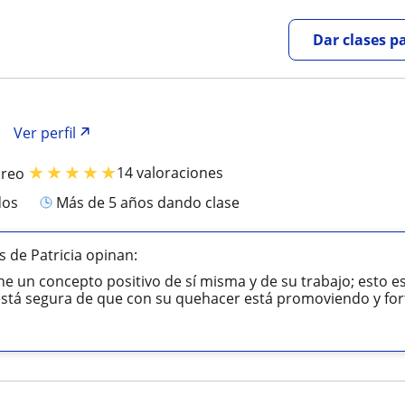
Dar clases p
Ver perfil
★
★
★
★
★
14 valoraciones
breo
dos
más de 5 años dando clase
 de Patricia opinan:
ne un concepto positivo de sí misma y de su trabajo; esto
stá segura de que con su quehacer está promoviendo y forta