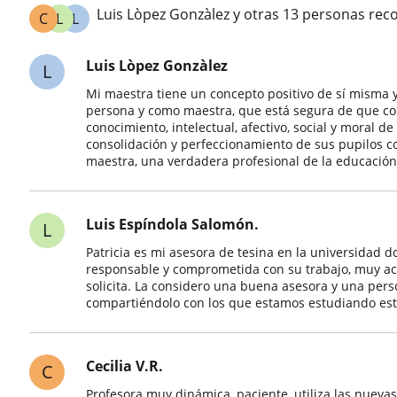
Luis Lòpez Gonzàlez y otras 13 personas rec
C
L
L
Luis Lòpez Gonzàlez
L
Mi maestra tiene un concepto positivo de sí misma 
persona y como maestra, que está segura de que co
conocimiento, intelectual, afectivo, social y moral 
consolidación y perfeccionamiento de sus pupilos 
maestra, una verdadera profesional de la educación
Luis Espíndola Salomón.
L
Patricia es mi asesora de tesina en la universidad 
responsable y comprometida con su trabajo, muy acc
solicita. La considero una buena asesora y una pers
compartiéndolo con los que estamos estudiando est
Cecilia V.R.
C
Profesora muy dinámica, paciente, utiliza las nueva