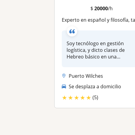
$
20000
/h
Experto en español y filosofía, también religión, tengo conocimiento del idioma Hebre
Soy tecnólogo en gestión
logística, y dicto clases de
Hebreo básico en una
congregac...
Puerto Wilches
Se desplaza a domicilio
★
★
★
★
★
(5)