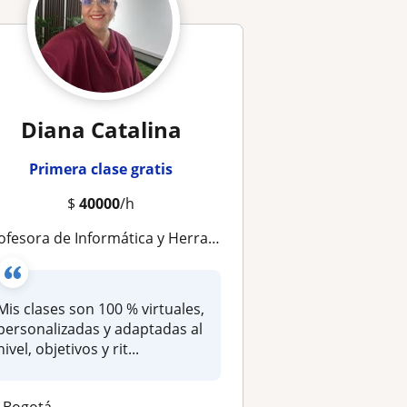
Diana Catalina
Primera clase gratis
$
40000
/h
sora de Informática y Herramientas Digitales con más de 15 años de experiencia en educación, especializada en clases virtuale
Mis clases son 100 % virtuales,
personalizadas y adaptadas al
nivel, objetivos y rit...
Bogotá