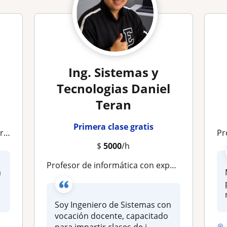
Ing. Sistemas y
Tecnologias Daniel
Teran
Primera clase gratis
sos
Profe
$
5000
/h
Profesor de informática con experiencia en sistemas, redes y ofimática, enfocado en formación práctica y actualización tech
a
Soy Ingeniero de Sistemas con
vocación docente, capacitado