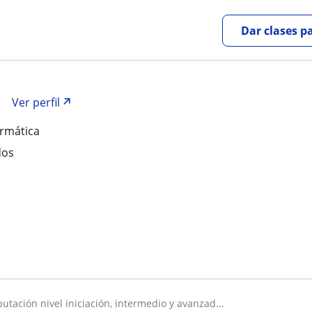
Dar clases p
Ver perfil
ormática
dos
utación nivel iniciación, intermedio y avanzad...