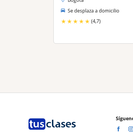
Se desplaza a domicilio
★
★
★
★
★
(4,7)
Síguen