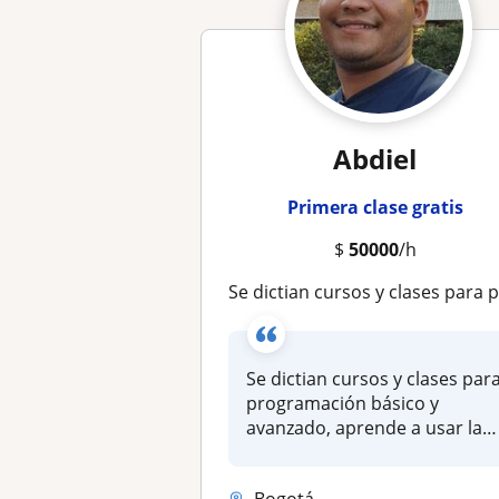
Abdiel
Primera clase gratis
$
50000
/h
Se dictian cursos y clases para programacion aprende a usar la IA con nuestros cur
Se dictian cursos y clases par
programación básico y
avanzado, aprende a usar la
IA...
Bogotá