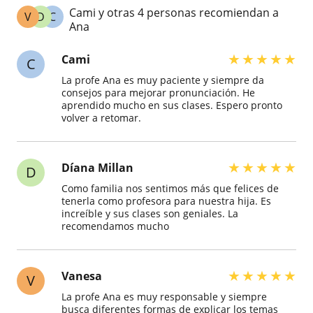
Cami y otras 4 personas recomiendan a
V
D
C
Ana
★
★
★
★
★
Cami
C
La profe Ana es muy paciente y siempre da
consejos para mejorar pronunciación. He
aprendido mucho en sus clases. Espero pronto
volver a retomar.
★
★
★
★
★
Díana Millan
D
Como familia nos sentimos más que felices de
tenerla como profesora para nuestra hija. Es
increíble y sus clases son geniales. La
recomendamos mucho
★
★
★
★
★
Vanesa
V
La profe Ana es muy responsable y siempre
busca diferentes formas de explicar los temas