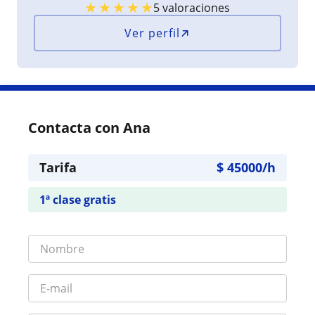
★
★
★
★
★
5 valoraciones
Ver perfil
Contacta con Ana
Tarifa
$
45000
/h
1ª clase gratis