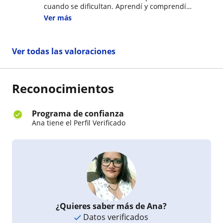
cuando se dificultan. Aprendí y comprendí
mucho sobre el idioma inglés durante el tiempo
Ver más
que tomé clases con ella.
Ver todas las valoraciones
Reconocimientos
Programa de confianza
Ana tiene el Perfil Verificado
¿Quieres saber más de Ana?
Datos verificados