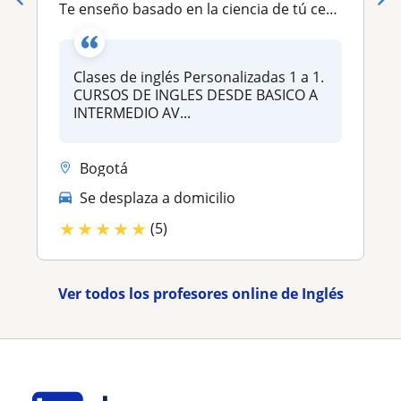
Te enseño basado en la ciencia de tú cerebro 🧠 ya que Entender no es integrar. Para adolescentes Asesoría Escolar PARA BÁSICOS DESDE CERO CURSOS (2 PEOPLE POR CLASE)
Clases de inglés Personalizadas 1 a 1.
CURSOS DE INGLES DESDE BASICO A
INTERMEDIO AV...
Bogotá
Se desplaza a domicilio
★
★
★
★
★
(5)
Ver todos los profesores online de Inglés