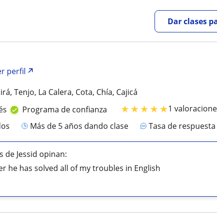
Dar clases p
r perfil
rá, Tenjo, La Calera, Cota, Chía, Cajicá
★
★
★
★
★
1 valoracion
és
Programa de confianza
dos
más de 5 años dando clase
Tasa de respuest
 de Jessid opinan:
r he has solved all of my troubles in English