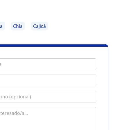
ta
Chía
Cajicá