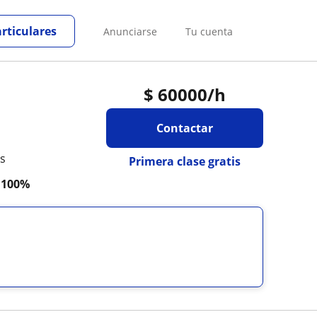
articulares
Anunciarse
Tu cuenta
$
60000
/h
Contactar
es
Primera clase gratis
a
100%