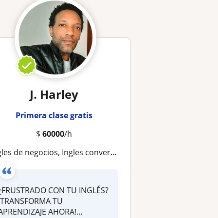
J. Harley
Primera clase gratis
$
60000
/h
 de negocios, Ingles conversacional (A1-C1),Toefl,Ielts, Curso de Pronunciación y Fluidez
¿FRUSTRADO CON TU INGLÉS?
¡TRANSFORMA TU
APRENDIZAJE AHORA!