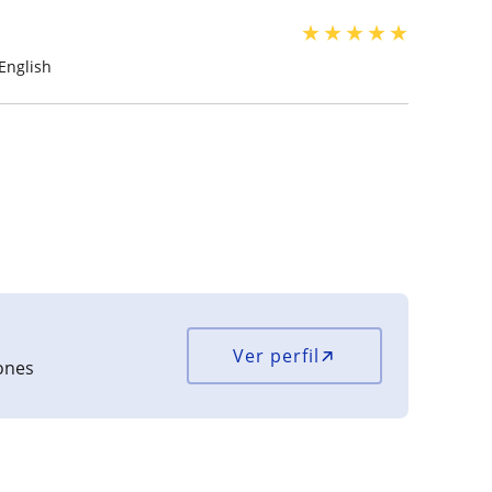
★
★
★
★
★
 English
Ver perfil
iones