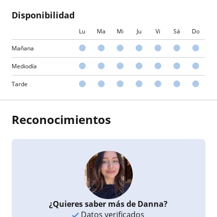
Disponibilidad
Lu
Ma
Mi
Ju
Vi
Sá
Do
Mañana
Mediodía
Tarde
Reconocimientos
¿Quieres saber más de Danna?
Datos verificados