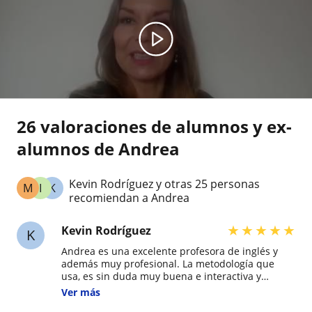
26 valoraciones de alumnos y ex-
alumnos de Andrea
Kevin Rodríguez y otras 25 personas
M
I
K
recomiendan a Andrea
★
★
★
★
★
Kevin Rodríguez
K
Andrea es una excelente profesora de inglés y
además muy profesional. La metodología que
usa, es sin duda muy buena e interactiva y
permite hacer las clases dinámicas. Sin duda ha
Ver más
sido un acierto elegir a Andrea como profesora