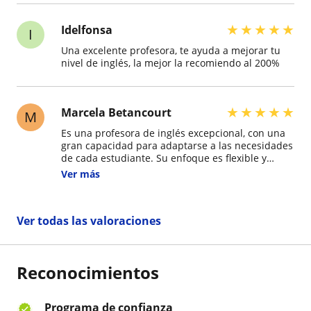
de inglés 10/10.
★
★
★
★
★
Idelfonsa
I
Una excelente profesora, te ayuda a mejorar tu
nivel de inglés, la mejor la recomiendo al 200%
★
★
★
★
★
Marcela Betancourt
M
Es una profesora de inglés excepcional, con una
gran capacidad para adaptarse a las necesidades
de cada estudiante. Su enfoque es flexible y
personalizado, lo que facilita el aprendizaje y
Ver más
genera confianza desde el primer momento.
Además, transmite seguridad y motivación,
logrando que el proceso sea dinámico, efectivo y
Ver todas las valoraciones
agradable. Sin duda la recomiendo, ¡anímense!
Reconocimientos
Programa de confianza