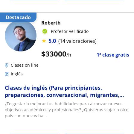
Destacado
Roberth
Profesor Verificado
★
5,0
(14 valoraciones)
$
33000
/h
1ª clase gratis
Clases on line
Inglés
Clases de inglés (Para principiantes,
preparaciones, conversacional, migrantes,
etc.) Magíster Universidad Nacional de
¿Te gustaría mejorar tus habilidades para alcanzar nuevos
Colombia
objetivos académicos y profesionales? ¿Quisieras viajar a otro
país con nuevas ha...