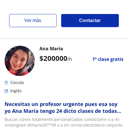
ver más
Contactar
Ana Maria
$
200000
/h
1ª clase gratis
Cúcuta
Inglés
Necesitas un profesor urgente pues esa soy
yo Ana María tengo 24 dicto clases de todas
las materias virtuales y prensenciales
Buscas clases totalmente personalizadas contáctame o a mi
instangtam @maria30**99 o a mi correo electrónico conjunto