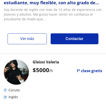
estudiante, muy flexible, con alto grado de
empatía y adaptabilidad del ritmo de
Soy docente de inglés con más de 15 años de experiencia con
aprendizaje del estudiante
jóvenes y adultos. Me gusta hacer sentir en confianza al
estudiante de modo que...
ver más
Contactar
Gleissi Valeria
$
5000
/h
1ª clase gratis
Cúcuta
Inglés