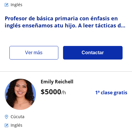
Inglés
Profesor de básica primaria con énfasis en
inglés enseñamos atu hijo. A leer tácticas de
estudio y inglés
ver más
Contactar
Emily Reichell
$
5000
/h
1ª clase gratis
Cúcuta
Inglés