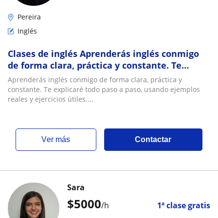
Pereira
Inglés
Clases de inglés Aprenderás inglés conmigo
de forma clara, práctica y constante. Te
explicaré todo paso a paso, usando ejemplos
Aprenderás inglés conmigo de forma clara, práctica y
re
constante. Te explicaré todo paso a paso, usando ejemplos
reales y ejercicios útiles....
ver más
Contactar
Sara
$
5000
/h
1ª clase gratis