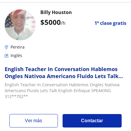
Billy Houston
$
5000
/h
1ª clase gratis
Pereira
Inglés
English Teacher In Conversation Hablemos
Ongles Nativoa Americano Fluido Lets Talk
English Enfoque SPEAKING
English Teacher In Conversation Hablemos Ongles Nativoa
Americano Fluido Lets Talk English Enfoque SPEAKING
312**702**
ver más
Contactar