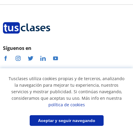
Síguenos en
Términos y condiciones
Tusclases utiliza cookies propias y de terceros, analizando
la navegación para mejorar tu experiencia, nuestros
Política de cookies
servicios y mostrar publicidad. Si continúas navegando,
Política de privacidad
consideramos que aceptas su uso. Más info en nuestra
política de cookies
Condiciones uso profesores
Condiciones uso alumnos
Filtrar
Guardar búsqueda
Aceptar y seguir navegando
Seguridad