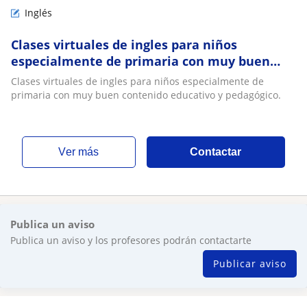
Inglés
Clases virtuales de ingles para niños
especialmente de primaria con muy buen
contenido educativo y pedagógico
Clases virtuales de ingles para niños especialmente de
primaria con muy buen contenido educativo y pedagógico.
ver más
Contactar
Publica un aviso
Publica un aviso y los profesores podrán contactarte
Publicar aviso