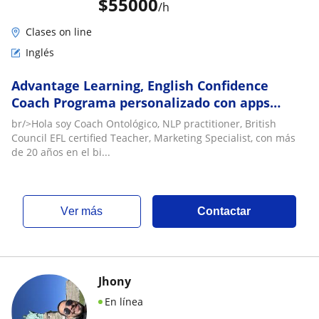
$
55000
/h
Clases on line
Inglés
Advantage Learning, English Confidence
Coach Programa personalizado con apps
multimedia interactivas nivel basico-
br/>Hola soy Coach Ontológico, NLP practitioner, British
avanzado, y business
Council EFL certified Teacher, Marketing Specialist, con más
de 20 años en el bi...
ver más
Contactar
Jhony
En línea