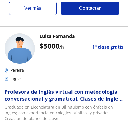
ver más
Contactar
Luisa Fernanda
$
5000
/h
1ª clase gratis
Pereira
Inglés
Profesora de Inglés virtual con metodología
conversacional y gramatical. Clases de Inglés
para niños, adolescentes y adultos
Graduada en Licenciatura en Bilingüismo con énfasis en
Inglés; con experiencia en colegios públicos y privados.
Creación de planes de clase...