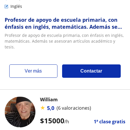
Inglés
Profesor de apoyo de escuela primaria, con
énfasis en inglés, matemáticas. Además se
asesoran artículos académico y tesis
Profesor de apoyo de escuela primaria, con énfasis en inglés,
matemáticas. Además se asesoran artículos académico y
tesis.
ver más
Contactar
William
★
5,0
(6 valoraciones)
$
15000
/h
1ª clase gratis