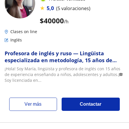
★
5,0
(5 valoraciones)
$
40000
/h
Clases on line
Inglés
Profesora de inglés y ruso — Lingüista
especializada en metodología, 15 años de
experiencia
¡Hola! Soy María, lingüista y profesora de inglés con 15 años
de experiencia enseñando a niños, adolescentes y adultos.🎓
Soy licenciada en...
ver más
Contactar