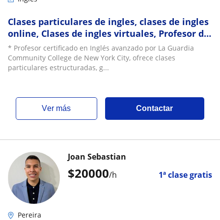
Clases particulares de ingles, clases de ingles
online, Clases de ingles virtuales, Profesor de
ingles online
* Profesor certificado en Inglés avanzado por La Guardia
Community College de New York City, ofrece clases
particulares estructuradas, g...
ver más
Contactar
Joan Sebastian
$
20000
/h
1ª clase gratis
Pereira