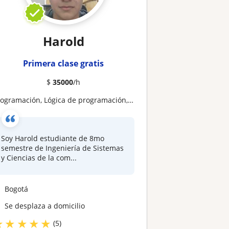
Harold
Primera clase gratis
$
35000
/h
ogramación, Lógica de programación, Solución de tareas, quices y parciales. Todos los lenguajes
Soy Harold estudiante de 8mo
semestre de Ingeniería de Sistemas
y Ciencias de la com...
Bogotá
Se desplaza a domicilio
★
★
★
★
★
(5)