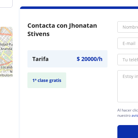
Contacta con Jhonatan
Stivens
Tarifa
$
20000
/h
ributors
1ª clase gratis
Al hacer cli
nuestro
avi