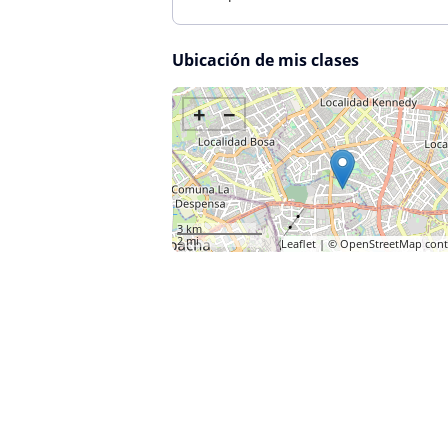
Ubicación de mis clases
+
−
3 km
2 mi
Leaflet
| ©
OpenStreetMap
cont