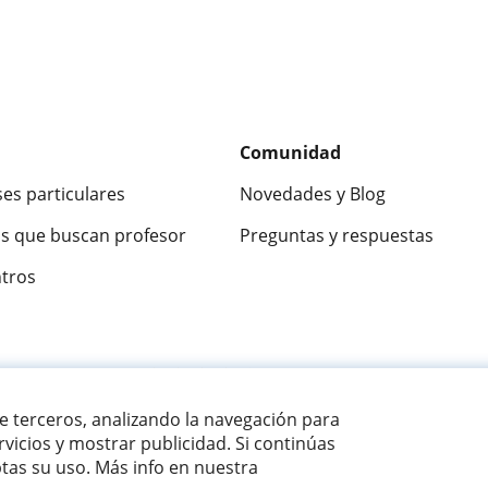
Comunidad
ses particulares
Novedades y Blog
s que buscan profesor
Preguntas y respuestas
ntros
ca
9,5/10
★★★★★
9,5/10
305883
opinion
de terceros, analizando la navegación para
vicios y mostrar publicidad. Si continúas
as su uso. Más info en nuestra