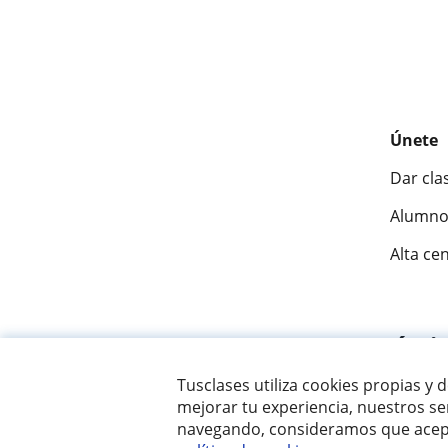
Únete
Dar cla
Alumno
Alta ce
Fantásti
Tusclases utiliza cookies propias y 
mejorar tu experiencia, nuestros ser
© 2007 - 2026 Tusclases.co
navegando, consideramos que acept