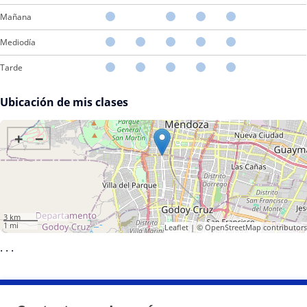
Mañana
Mediodía
Tarde
Ubicación de mis clases
+
−
3 km
1 mi
Leaflet
| ©
OpenStreetMap
contributors
·
·
·