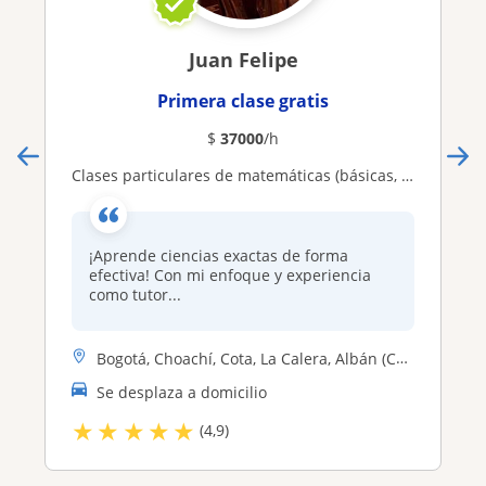
Juan Felipe
Primera clase gratis
$
37000
/h
Clases particulares de matemáticas (básicas, cálculo diferencial, integral) álgebra lineal, geometría, estadística
¡Aprende ciencias exactas de forma
efectiva! Con mi enfoque y experiencia
como tutor...
Bogotá, Choachí, Cota, La Calera, Albán (Cundinamarca), Anolaima, Chía...
Se desplaza a domicilio
★
★
★
★
★
(4,9)