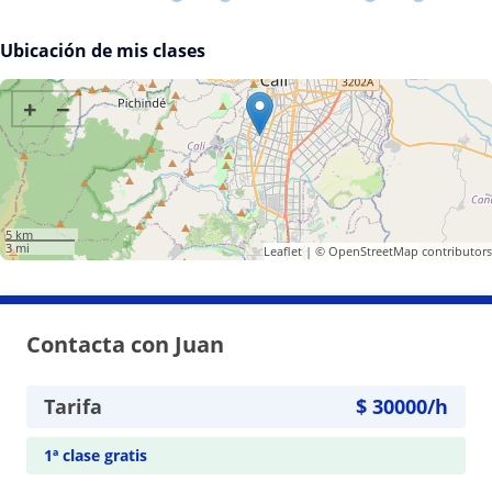
Ubicación de mis clases
+
−
5 km
3 mi
Leaflet
| ©
OpenStreetMap
contributors
Contacta con Juan
Tarifa
$
30000
/h
1ª clase gratis