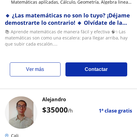
Matemáticas aplicadas, Cálculo, Geometría, Álgebra lineal,
Análisis numérico, Teoría de números, LaTeX
🔹 ¿Las matemáticas no son lo tuyo? ¡Déjame
demostrarte lo contrario! 🔹 Olvídate de la
matemática aburrida. ¡Aprende de forma fácil
📚 Aprende matemáticas de manera fácil y efectiva 🧠✨Las
y diferente! 🔹 Si crees que las matemáticas
matemáticas son como una escalera: para llegar arriba, hay
no son para ti… ¡es porque no te las han
que subir cada escalón....
enseñado bien! 🔹 Nuevas generaci
ver más
Contactar
Alejandro
$
35000
/h
1ª clase gratis
Cali