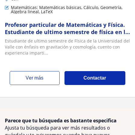
Matemáticas: Matemáticas básicas, Cálculo, Geometría,
Álgebra lineal, LaTeX
Profesor particular de Matemáticas y Física.
Estudiante de ultimo semestre de física en la
Universidad del Valle
Estudiante de ultimo semestre de Física de la Universidad del
Valle con énfasis en gravitación y cosmología, cuento con
experiencia imparti...
ver más
Contactar
Parece que tu búsqueda es bastante especifica
Ajusta tu búsqueda para ver más resultados o
guárdala y te avisaremos cuando haya nuevos