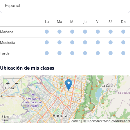
Español
Lu
Ma
Mi
Ju
Vi
Sá
Do
Mañana
Mediodía
Tarde
Ubicación de mis clases
+
−
5 km
3 mi
Leaflet
| ©
OpenStreetMap
contributors