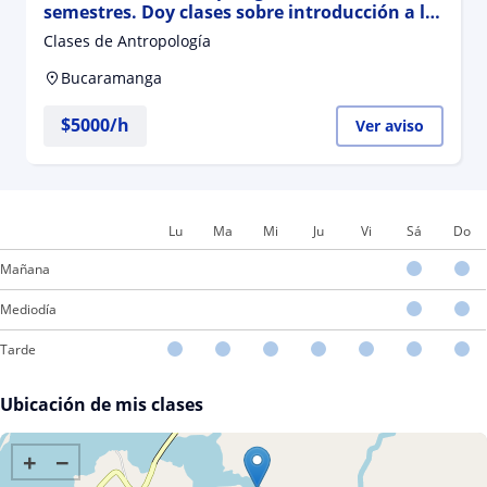
semestres. Doy clases sobre introducción a la
antropología, etnografía y lingüística
Clases de Antropología
Bucaramanga
$
5000
/h
Ver aviso
Lu
Ma
Mi
Ju
Vi
Sá
Do
Mañana
Mediodía
Tarde
Ubicación de mis clases
+
−