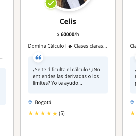
Celis
$
60000
/h
Domina Cálculo I 🔥 Clases claras + Preparación para parciales (Andes, Javeriana, Nacional)
Cla
¿Se te dificulta el cálculo? ¿No
entiendes las derivadas o los
límites? Yo te ayudo...
á
Bogotá
★
★
★
★
★
★
(5)