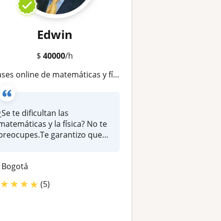
Edwin
$
40000
/h
ses online de matemáticas y física para todos, bachillerato y universidad
¿Se te dificultan las
matemáticas y la física? No te
preocupes.Te garantizo que
va...
Bogotá
★
★
★
★
(5)