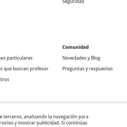
Seguridad
Comunidad
ses particulares
Novedades y Blog
s que buscan profesor
Preguntas y respuestas
ntros
ca
9,5/10
★★★★★
9,5/10
305915
opinion
de terceros, analizando la navegación para
vicios y mostrar publicidad. Si continúas