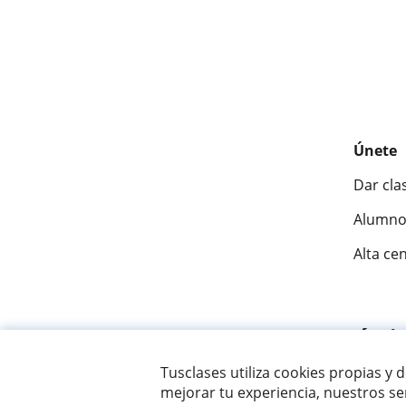
Únete
Dar cla
Alumno
Alta ce
Fantásti
Tusclases utiliza cookies propias y 
mejorar tu experiencia, nuestros ser
© 2007 - 2026 Tusclases.co