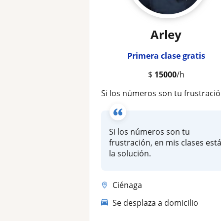
Arley
Primera clase gratis
$
15000
/h
Si los números son tu frustración, en mis clases está la solución
Si los números son tu
frustración, en mis clases est
la solución.
Ciénaga
Se desplaza a domicilio