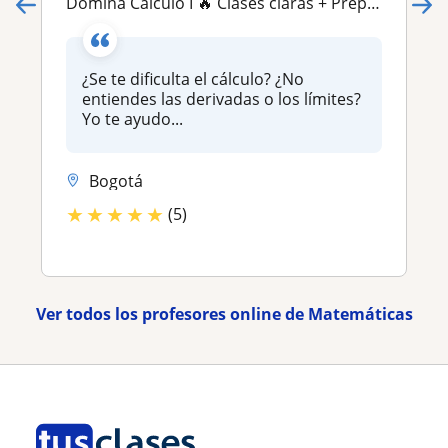
Domina Cálculo I 🔥 Clases claras + Preparación para parciales (Andes, Javeriana, Nacional)
¿Se te dificulta el cálculo? ¿No
entiendes las derivadas o los límites?
Yo te ayudo...
Bogotá
★
★
★
★
★
(5)
Ver todos los profesores online de Matemáticas