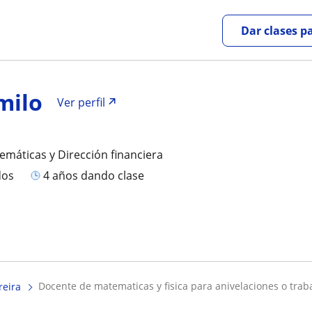
Dar clases p
milo
Ver perfil
emáticas y Dirección financiera
dos
4 años dando clase
docente de matematicas y fisica para anivelaciones o traba
reira