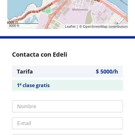
500 m
3000 ft
Leaflet
| ©
OpenStreetMap
contributors
Contacta con Edeli
Tarifa
$
5000
/h
1ª clase gratis