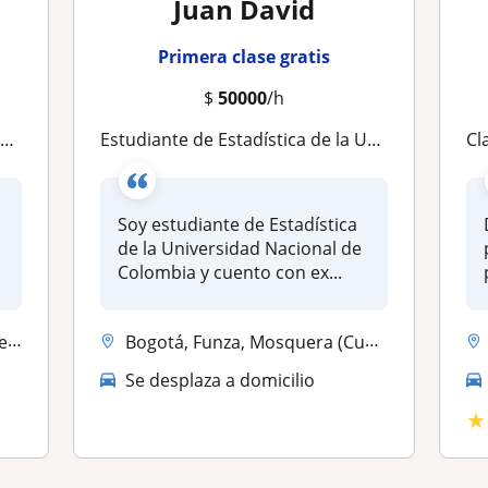
Juan David
Primera clase gratis
$
50000
/h
a
Estudiante de Estadística de la UNAL | Clases de Matemáticas, Estadística y Python
Clase
Soy estudiante de Estadística
de la Universidad Nacional de
Colombia y cuento con ex...
...
Bogotá, Funza, Mosquera (Cundinamarca), Soacha
Se desplaza a domicilio
★