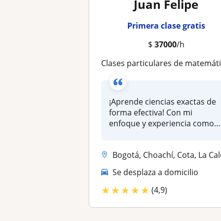
Juan Felipe
Primera clase gratis
$
37000
/h
Clases particulares de matemáticas (básicas, cálculo diferencial, integral) álgebra lineal, geometría, estadístic
¡Aprende ciencias exactas de
forma efectiva! Con mi
enfoque y experiencia como
tutor...
Bogotá, Choachí, Cota, La Calera, Albán (Cundinamarca), Anolaima, Chía
Se desplaza a domicilio
★
★
★
★
★
(4,9)