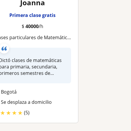
Joanna
Primera clase gratis
$
40000
/h
s particulares de Matemáticas, cursos pre-icfes, refuerzos escolares y asesorías de tareas en forma virtual o presencial
Dictó clases de matemáticas
para primaria, secundaria,
primeros semestres de
Ingenie...
Bogotá
Se desplaza a domicilio
★
★
★
★
(5)