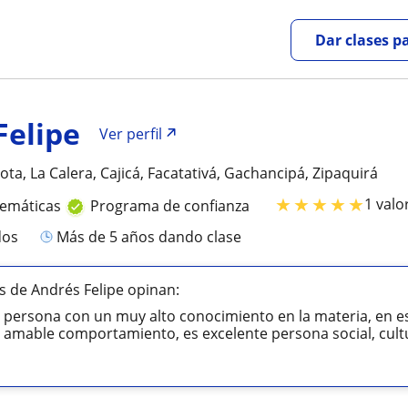
Dar clases p
Felipe
Ver perfil
ota, La Calera, Cajicá, Facatativá, Gachancipá, Zipaquirá
★
★
★
★
★
1 valo
temáticas
Programa de confianza
dos
más de 5 años dando clase
 de Andrés Felipe opinan:
persona con un muy alto conocimiento en la materia, en es
 amable comportamiento, es excelente persona social, cultur