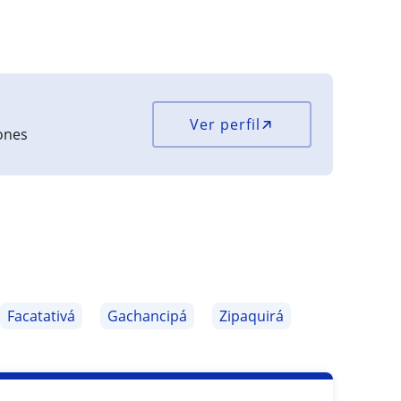
Ver perfil
iones
Facatativá
Gachancipá
Zipaquirá