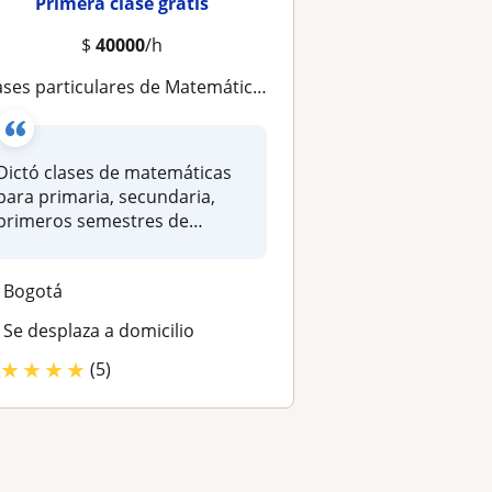
Primera clase gratis
$
40000
/h
s particulares de Matemáticas, cursos pre-icfes, refuerzos escolares y asesorías de tareas en forma virtual o presencial
Dictó clases de matemáticas
para primaria, secundaria,
primeros semestres de
Ingenie...
Bogotá
Se desplaza a domicilio
★
★
★
★
(5)