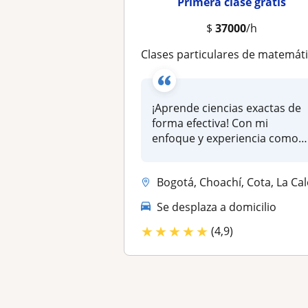
Primera clase gratis
$
37000
/h
Clases particulares de matemáticas (básicas, cálculo diferencial, integral) álgebra lineal, geometría, estadístic
¡Aprende ciencias exactas de
forma efectiva! Con mi
enfoque y experiencia como
tutor...
Bogotá, Choachí, Cota, La Calera, Albán (Cundinamarca), Anolaima, Chía
Se desplaza a domicilio
★
★
★
★
★
(4,9)