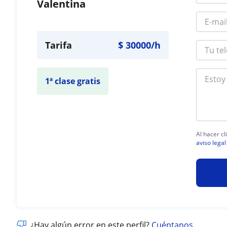
Valentina
Tarifa
$
30000
/h
1ª clase gratis
Al hacer c
aviso legal
¿Hay algún error en este perfil?
Cuéntanos