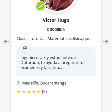
Victor Hugo
$
30000
/h
Clases ,tutorías: Matemáticas,física,química,cálculo,álgebra,estadística,matemática financiera
Ingeniero UIS y estudiante de
Dotorado, te ayuda a preparar tus
exámenes y tareas a...
Medellín, Bucaramanga
★
★
★
★
★
(5)