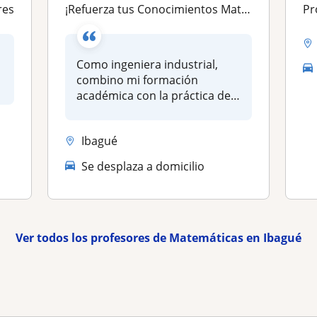
res
¡Refuerza tus Conocimientos Matemáticos con una Profesora Apasionada! Hola Soy Laura Jiménez, recién graduada en Ing Industrial
Pr
Como ingeniera industrial,
combino mi formación
académica con la práctica de
enseñan...
Ibagué
Se desplaza a domicilio
Ver todos los profesores de Matemáticas en Ibagué