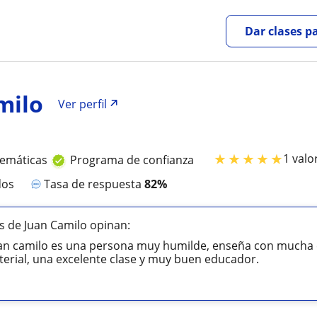
Dar clases p
milo
Ver perfil
★
★
★
★
★
1 valo
temáticas
Programa de confianza
dos
Tasa de respuesta
82%
 de Juan Camilo opinan:
uan camilo es una persona muy humilde, enseña con mucha 
erial, una excelente clase y muy buen educador.