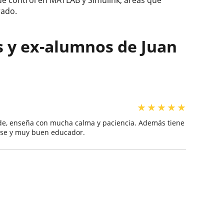
rado.
s y ex-alumnos de Juan
★
★
★
★
★
de, enseña con mucha calma y paciencia. Además tiene
lase y muy buen educador.