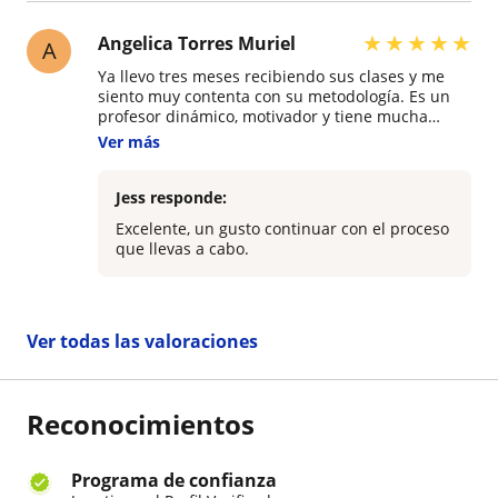
★
★
★
★
★
Angelica Torres Muriel
A
Ya llevo tres meses recibiendo sus clases y me
siento muy contenta con su metodología. Es un
profesor dinámico, motivador y tiene mucha
paciencia. Los ejercicios son adaptados a mi nivel
Ver más
y los avances se notan rápido
Jess responde:
Excelente, un gusto continuar con el proceso
que llevas a cabo.
Ver todas las valoraciones
Reconocimientos
Programa de confianza