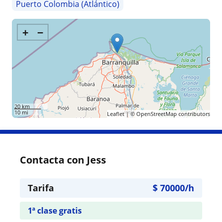
Puerto Colombia (Atlántico)
+
−
20 km
10 mi
Leaflet
| ©
OpenStreetMap
contributors
Contacta con Jess
Tarifa
$
70000
/h
1ª clase gratis