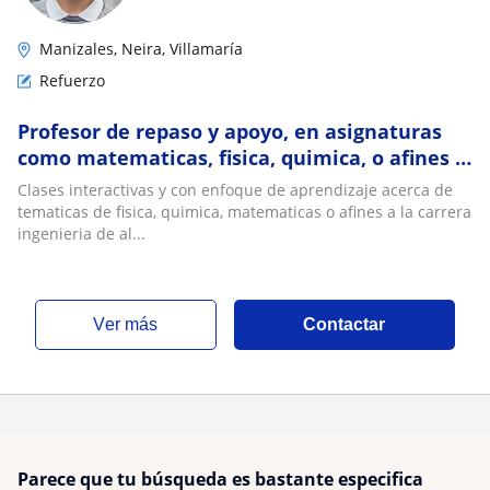
Manizales, Neira, Villamaría
Refuerzo
Profesor de repaso y apoyo, en asignaturas
como matematicas, fisica, quimica, o afines a
procesos alimentarios
Clases interactivas y con enfoque de aprendizaje acerca de
tematicas de fisica, quimica, matematicas o afines a la carrera
ingenieria de al...
ver más
Contactar
Parece que tu búsqueda es bastante especifica