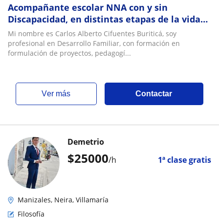
Acompañante escolar NNA con y sin
Discapacidad, en distintas etapas de la vida
presencial y virtual
Mi nombre es Carlos Alberto Cifuentes Buriticá, soy
profesional en Desarrollo Familiar, con formación en
formulación de proyectos, pedagogí...
ver más
Contactar
Demetrio
$
25000
/h
1ª clase gratis
Manizales, Neira, Villamaría
Filosofía