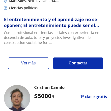
Manizales, Neira, Villamaría,...
Ciencias políticas
El entretenimiento y el aprendizaje no se
oponen; El entretenimiento puede ser el
modo más efectivo de aprender
Como profesional en ciencias sociales con experiencia en
docencia de aula, tutor y proyectos investigativos de
construcción social; he fort...
ver más
Contactar
Cristian Camilo
$
5000
/h
1ª clase gratis