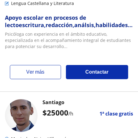
Lengua Castellana y Literatura
Apoyo escolar en procesos de
lectoescritura,redacción,análsis,habilidades
comunicativas,proyecto de vida
Psicóloga con experiencia en el ámbito educativo,
especializada en el acompañamiento integral de estudiantes
para potenciar su desarrollo...
ver más
Contactar
Santiago
$
25000
/h
1ª clase gratis