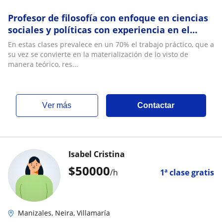
Profesor de filosofía con enfoque en ciencias
sociales y políticas con experiencia en el
trabajo social y comunitar
En estas clases prevalece en un 70% el trabajo práctico, que a
su vez se convierte en la materialización de lo visto de
manera teórico, res...
ver más
Contactar
Isabel Cristina
$
50000
/h
1ª clase gratis
Manizales, Neira, Villamaría