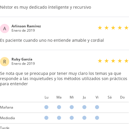
Néstor es muy dedicado ínteligente y recursivo
Arlinson Ramírez
★
★
★
★
★
A
Enero de 2019
Es paciente cuando uno no entiende amable y cordial
Ruby García
★
★
★
★
★
R
Enero de 2019
Se nota que se preocupa por tener muy claro los temas ya que
responde a las inquietudes y los métodos utilizados son prácticos
para entender
Lu
Ma
Mi
Ju
Vi
Sá
Do
Mañana
Mediodía
Tarde