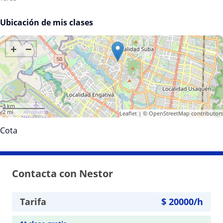
Ubicación de mis clases
+
−
3 km
2 mi
Leaflet
| ©
OpenStreetMap
contributors
Cota
Contacta con Nestor
Tarifa
$
20000
/h