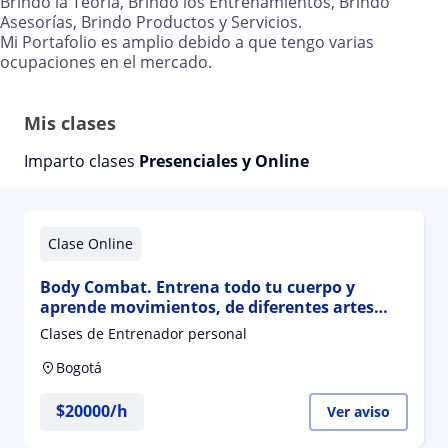
Brindo la Teoría, Brindo los Entrenamientos, Brindo
Asesorías, Brindo Productos y Servicios.
Mi Portafolio es amplio debido a que tengo varias
ocupaciones en el mercado.
Mis clases
Imparto clases
Presenciales y Online
Clase Online
Body Combat. Entrena todo tu cuerpo y
aprende movimientos, de diferentes artes
marciales y de defensa personal en 1 curso
Clases de Entrenador personal
Bogotá
$
20000
/h
Ver aviso