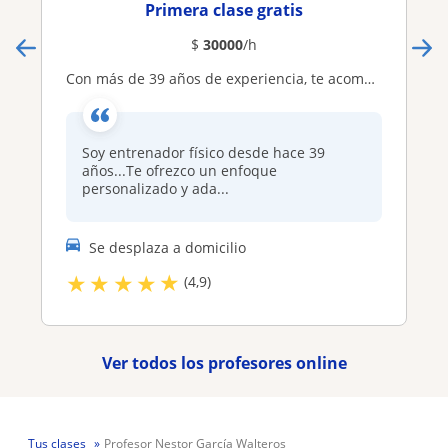
Primera clase gratis
$
30000
/h
Con más de 39 años de experiencia, te acompaño a mejorar tu salud y tu físico de verdad, sin fórmulas mágicas. Entrenamientos personalizados, online o presenciales, adaptados a tu nivel: principiante, intermedio o avanzado. Acompañamiento en tiempo real
Soy entrenador físico desde hace 39
años...Te ofrezco un enfoque
personalizado y ada...
Se desplaza a domicilio
★
★
★
★
★
(4,9)
Ver todos los profesores online
Tus clases
Profesor Nestor García Walteros