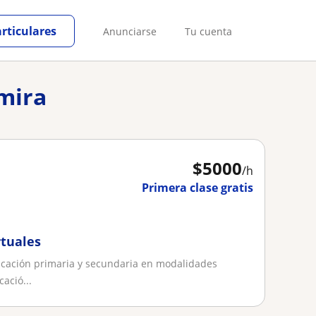
articulares
Anunciarse
Tu cuenta
lmira
$
5000
/h
Primera clase gratis
rtuales
ucación primaria y secundaria en modalidades
cació...