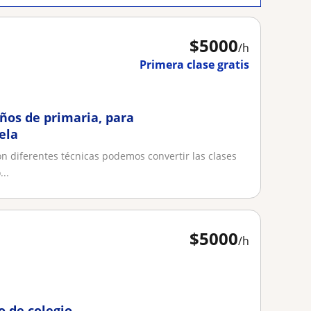
$
5000
/h
Primera clase gratis
iños de primaria, para
uela
 diferentes técnicas podemos convertir las clases
..
$
5000
/h
o de colegio