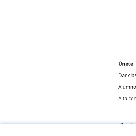
Únete
Dar cla
Alumno
Alta ce
Fantásti