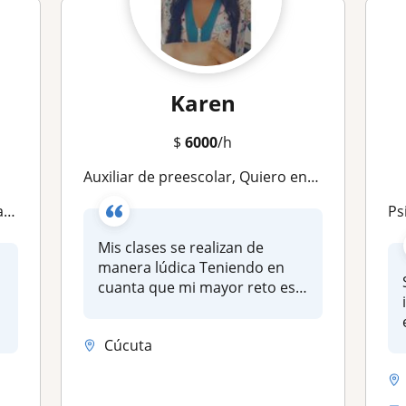
Karen
$
6000
/h
Auxiliar de preescolar, Quiero enfocarme en ser de gran apoyo para los niños tratando de gestionar mi trabajo de la mejor manera
azos
p
Mis clases se realizan de
manera lúdica Teniendo en
cuanta que mi mayor reto es
ayu...
Cúcuta