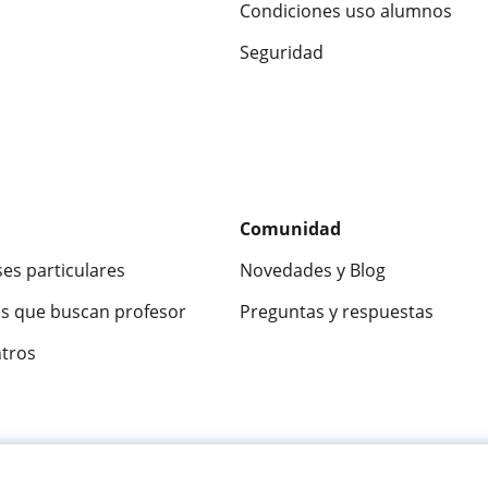
Condiciones uso alumnos
Seguridad
Comunidad
ses particulares
Novedades y Blog
s que buscan profesor
Preguntas y respuestas
ntros
ca
9,5/10
★★★★★
9,5/10
305915
opinion