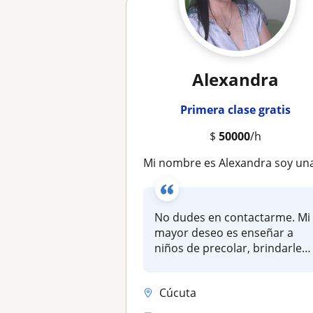
Alexandra
Primera clase gratis
$
50000
/h
Mi nombre es Alexandra soy una maestra de licenciada en pedagogia infantil que sueña con tener la oportunidad de enseñar a los pequeños sus primeras letras y tr
No dudes en contactarme. Mi
mayor deseo es enseñar a
niños de precolar, brindarle
el...
Cúcuta