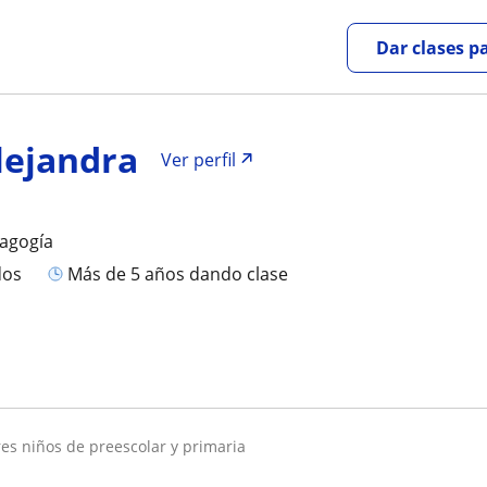
Dar clases p
lejandra
Ver perfil
dagogía
dos
más de 5 años dando clase
ares niños de preescolar y primaria