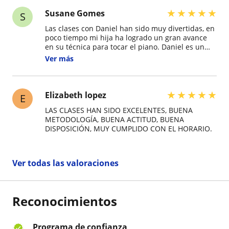
★
★
★
★
★
Susane Gomes
S
Las clases con Daniel han sido muy divertidas, en
poco tiempo mi hija ha logrado un gran avance
en su técnica para tocar el piano. Daniel es un
profesor muy paciente y con un gran
Ver más
conocimiento en musica. Hace que mi hija
disfrute y crezca su ansia de aprender. Muchas
gracias por transmitir la pasión por la musica e
incentivarla. Sus clases ha sido muy productivas
★
★
★
★
★
Elizabeth lopez
E
y gratificante. Excelente profesor
LAS CLASES HAN SIDO EXCELENTES, BUENA
METODOLOGÍA, BUENA ACTITUD, BUENA
DISPOSICIÓN, MUY CUMPLIDO CON EL HORARIO.
Ver todas las valoraciones
Reconocimientos
Programa de confianza