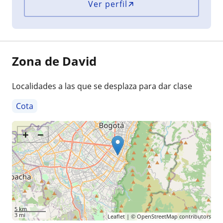
Ver perfil
Zona de David
Localidades a las que se desplaza para dar clase
Cota
+
−
5 km
3 mi
Leaflet
| ©
OpenStreetMap
contributors