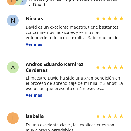
I
A
N
a David
★
★
★
★
★
Nicolas
N
David es un excelente maestro, tiene bastantes
conocimientos musicales y es muy fácil
entenderle todo lo que explica. Sabe mucho de
armonía, teoría, solfeo y composición. Sus clases
Ver más
son muy dinámicas y según lo que uno necesite
él te guía en todo el proceso de aprendizaje.
100% recomendado!!!
Andres Eduardo Ramirez
A
★
★
★
★
★
Cardenas
El maestro David ha sido una gran bendición en
el proceso de aprendizaje de mi hija. (13 años) La
evolución que presentó en 4 meses es
asombrosa, logró entender sus necesidades en
Ver más
técnica y teoría, reforzó su confianza y
poténcializo sus fortalezas. Logro llevarla a
enfrentar el temor escénico que es algo difícil de
manejar en los estudiantes de piano. Gran
★
★
★
★
★
Isabella
I
profesor pero sobretodo gran ser humano, un
Es una excelente clase , las explicaciones son
joven con grandes valores y con un muy muy
muy claras y agradables
amplio conocimiento y asombroso talento para la