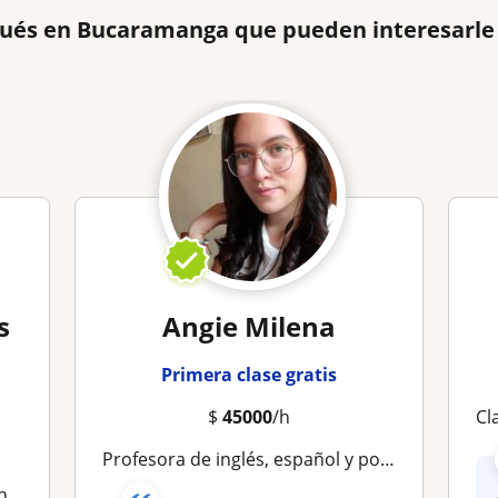
gués en Bucaramanga que pueden interesarle
s
Angie Milena
Primera clase gratis
$
45000
/h
Clase
Profesora de inglés, español y portugués para niños, jóvenes y adultos en cualquier nivel
os