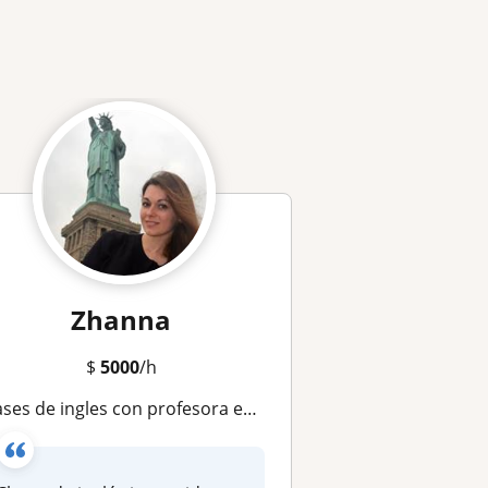
Zhanna
$
5000
/h
s de ingles con profesora europea con estudios de doctorado en pedagogía (inglés, alemán, francés, italiano, portugués, ruso