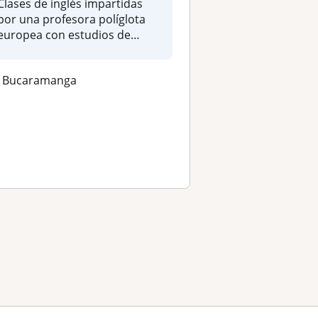
Clases de inglés impartidas
por una profesora políglota
europea con estudios de
doct...
Bucaramanga