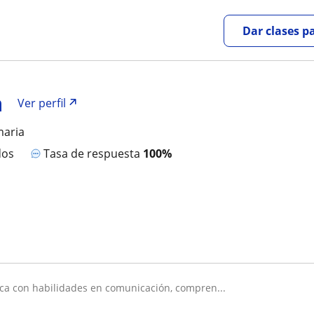
Dar clases p
a
Ver perfil
maria
dos
Tasa de respuesta
100%
ica con habilidades en comunicación, compren...