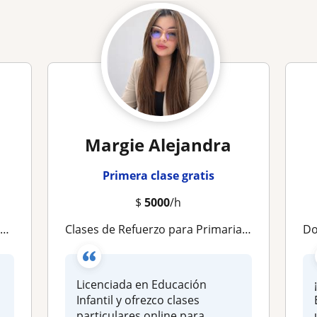
Margie Alejandra
Primera clase gratis
$
5000
/h
d
Clases de Refuerzo para Primaria | Aprender con Confianza y Resultados
Doce
Licenciada en Educación
Infantil y ofrezco clases
particulares online para