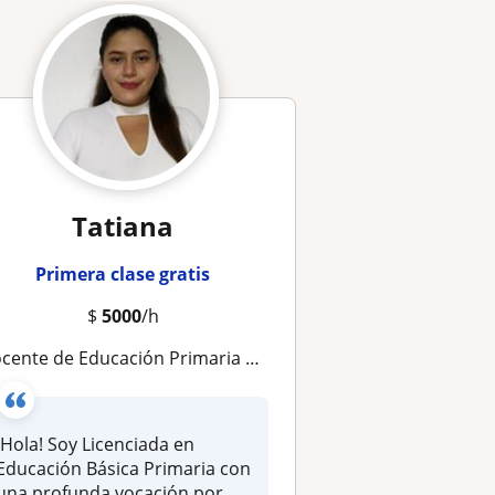
Tatiana
Primera clase gratis
$
5000
/h
nte de Educación Primaria apasionada y paciente ofrece clases particulares y regularización escolar virtual
¡Hola! Soy Licenciada en
Educación Básica Primaria con
una profunda vocación por