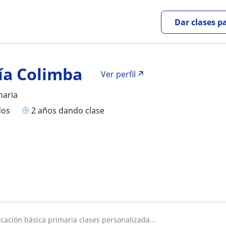
Dar clases p
ía Colimba
Ver perfil
maria
dos
2 años dando clase
ucación básica primaria clases personalizada...