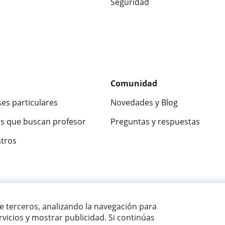
Seguridad
Comunidad
ses particulares
Novedades y Blog
s que buscan profesor
Preguntas y respuestas
ntros
ca
9,5/10
★★★★★
9,5/10
305915
opinion
de terceros, analizando la navegación para
vicios y mostrar publicidad. Si continúas