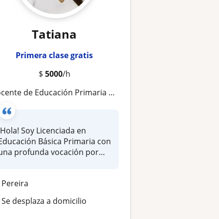
Tatiana
Primera clase gratis
$
5000
/h
nte de Educación Primaria apasionada y paciente ofrece clases particulares y regularización escolar virtual
¡Hola! Soy Licenciada en
Educación Básica Primaria con
una profunda vocación por
la...
Pereira
Se desplaza a domicilio