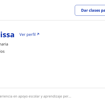
Dar clases p
issa
Ver perfil
maria
dos
eriencia en apoyo escolar y aprendizaje per...