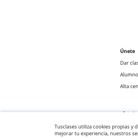
Únete
Dar cla
Alumno
Alta ce
Fantásti
Tusclases utiliza cookies propias y 
mejorar tu experiencia, nuestros ser
© 2007 - 2026 Tusclases.co