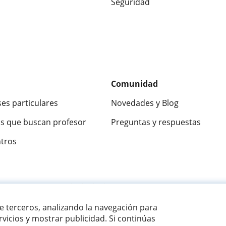
Seguridad
Comunidad
ses particulares
Novedades y Blog
s que buscan profesor
Preguntas y respuestas
ntros
ca
9,5/10
★★★★★
9,5/10
305883
opinion
de terceros, analizando la navegación para
vicios y mostrar publicidad. Si continúas