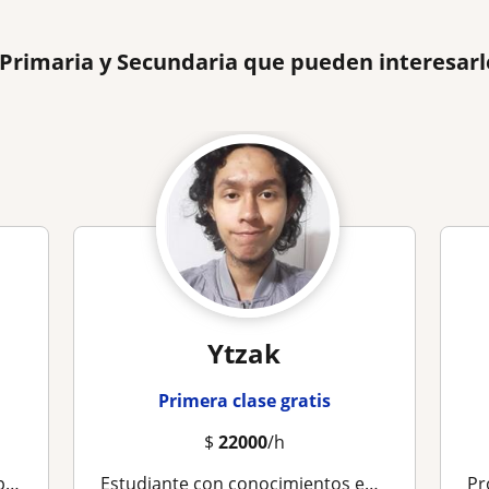
 Primaria y Secundaria que pueden interesarl
Ytzak
Primera clase gratis
$
22000
/h
cas
Estudiante con conocimientos en Matemáticas y Física para primaria, secundaria y primeros semestres de universidad
Pro