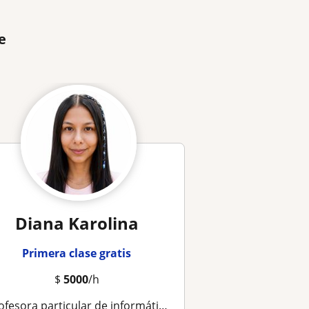
e
Diana Karolina
Primera clase gratis
$
5000
/h
fesora particular de informática y bases de datos – Clases dinámicas y apoyo académico