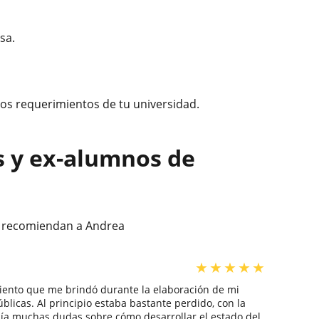
sa.
 los requerimientos de tu universidad.
s y ex-alumnos de
s recomiendan a Andrea
★
★
★
★
★
ento que me brindó durante la elaboración de mi
úblicas. Al principio estaba bastante perdido, con la
nía muchas dudas sobre cómo desarrollar el estado del