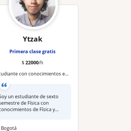
Ytzak
Primera clase gratis
$
22000
/h
iante con conocimientos en Matemáticas y Física para primaria, secundaria y primeros semestres de universidad
Soy un estudiante de sexto
semestre de Física con
conocimientos de Física y
Matemáti...
Bogotá