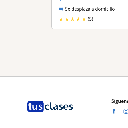
Se desplaza a domicilio
★
★
★
★
★
(5)
Síguen