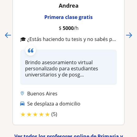
Andrea
Primera clase gratis
$
5000
/h
🎓 ¿Estás haciendo tu tesis y no sabés por dónde empezar?
Brindo asesoramiento virtual
personalizado para estudiantes
universitarios y de posg...
Buenos Aires
Se desplaza a domicilio
★
★
★
★
★
(5)
Ver todos los profesores online de Primaria y