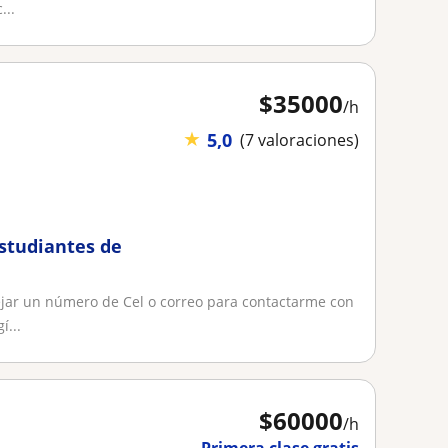
...
$
35000
/h
★
5,0
(7 valoraciones)
estudiantes de
ejar un número de Cel o correo para contactarme con
í...
$
60000
/h