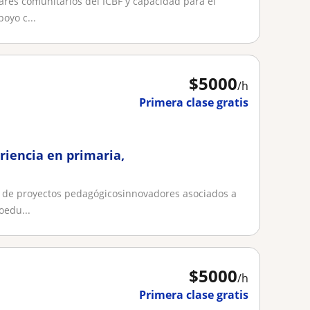
ares comunitarios del ICBF y capacidad para el
oyo c...
$
5000
/h
Primera clase gratis
riencia en primaria,
n de proyectos pedagógicosinnovadores asociados a
oedu...
$
5000
/h
Primera clase gratis