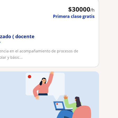
$
30000
/h
Primera clase gratis
zado ( docente
r
iencia en el acompañamiento de procesos de
ar y básic...