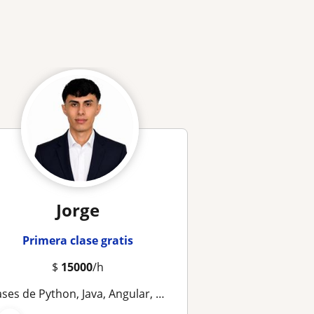
Jorge
Primera clase gratis
$
15000
/h
ses de Python, Java, Angular, Git ,Cloud , CSS/HTML| Aprende con proyectos reales