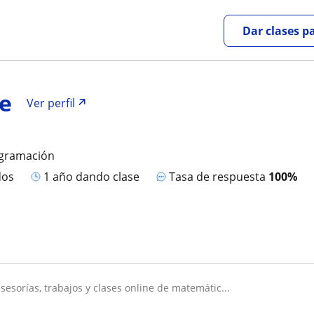
Dar clases p
se
Ver perfil
ogramación
dos
1 año dando clase
Tasa de respuesta
100%
 asesorías, trabajos y clases online de matemátic...