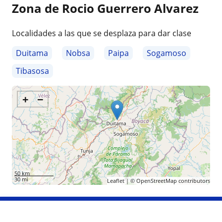
Zona de Rocio Guerrero Alvarez
Localidades a las que se desplaza para dar clase
Duitama
Nobsa
Paipa
Sogamoso
Tibasosa
+
−
50 km
30 mi
Leaflet
| ©
OpenStreetMap
contributors