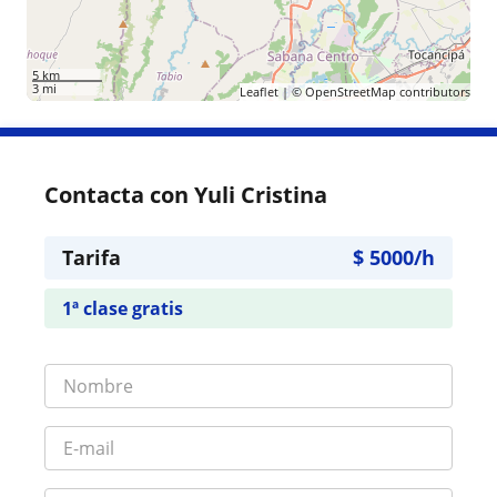
5 km
3 mi
Leaflet
| ©
OpenStreetMap
contributors
Contacta con Yuli Cristina
Tarifa
$
5000
/h
1ª clase gratis