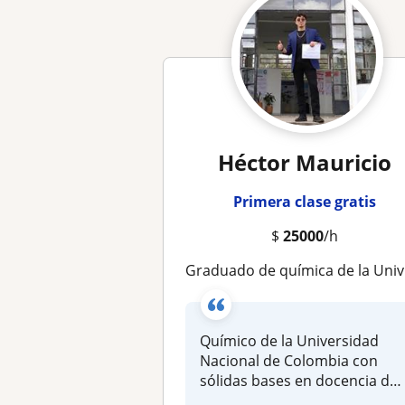
Héctor Mauricio
Primera clase gratis
$
25000
/h
Graduado de química de la Universidad Nacional de Colombia. Doy clases de cualquier área relacionada con química, matemáticas o f
Químico de la Universidad
Nacional de Colombia con
sólidas bases en docencia de
la c...