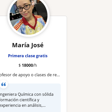
María José
Primera clase gratis
$
18000
/h
esor de apoyo o clases de refuerzo Química Orgánica, Ciencias naturales, español, inglés para niños y jóvenes
Ingeniera Química con sólida
formación científica y
experiencia en análisis,
resoluc...