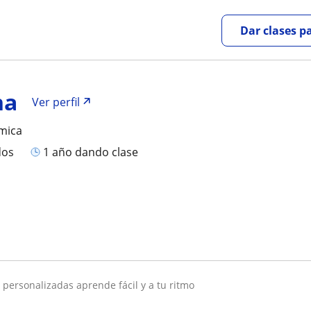
Dar clases p
na
Ver perfil
mica
dos
1 año dando clase
a personalizadas aprende fácil y a tu ritmo